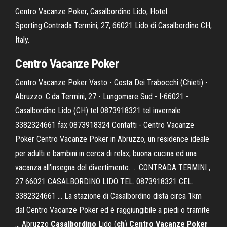
Centro Vacanze Poker, Casalbordino Lido, Hotel
Sporting.Contrada Termini, 27, 66021 Lido di Casalbordino CH,
Italy.
Centro Vacanze Poker
Centro Vacanze Poker Vasto - Costa Dei Trabocchi (Chieti) -
Abruzzo. C.da Termini, 27 - Lungomare Sud - I-66021 -
Casalbordino Lido (CH) tel 0873918321 tel invernale
3382324661 fax 0873918324 Contatti - Centro Vacanze
Poker Centro Vacanze Poker in Abruzzo, un residence ideale
per adulti e bambini in cerca di relax, buona cucina ed una
vacanza all'insegna del divertimento. ... CONTRADA TERMINI ,
27 66021 CASALBORDINO LIDO TEL. 0873918321 CEL.
3382324661 ... La stazione di Casalbordino dista circa 1km
dal Centro Vacanze Poker ed è raggiungibile a piedi o tramite
... Abruzzo
Casalbordino
Lido (
ch
)
Centro
Vacanze
Poker