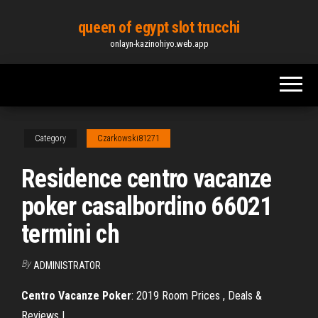
Skip
queen of egypt slot trucchi
to
onlayn-kazinohiyo.web.app
the
content
Category
Czarkowski81271
Residence centro vacanze
poker casalbordino 66021
termini ch
By
ADMINISTRATOR
Centro
Vacanze
Poker
: 2019 Room Prices , Deals &
Reviews |…