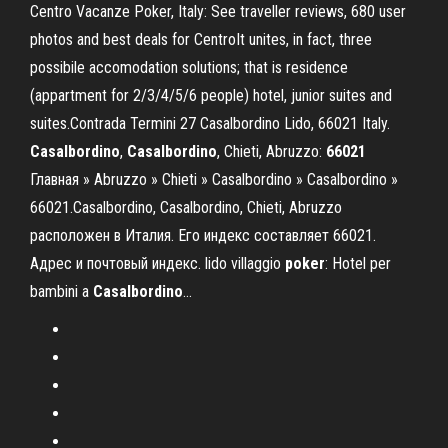
Centro Vacanze Poker, Italy: See traveller reviews, 680 user
photos and best deals for CentroIt unites, in fact, three
possibile accomodation solutions; that is residence
(appartment for 2/3/4/5/6 people) hotel, junior suites and
suites.Contrada Termini 27 Casalbordino Lido, 66021 Italy.
Casalbordino
,
Casalbordino
, Chieti, Abruzzo:
66021
Главная » Abruzzo » Chieti » Casalbordino » Casalbordino »
66021.Casalbordino, Casalbordino, Chieti, Abruzzo
расположен в Италия. Его индекс составляет 66021.
Адрес и почтовый индекс. lido villaggio
poker
: Hotel per
bambini a
Casalbordino
…