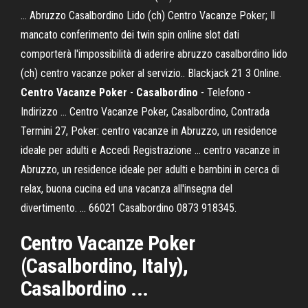
... Abruzzo Casalbordino Lido (ch) Centro Vacanze Poker; Il
mancato conferimento dei twin spin online slot dati
comporterà l'impossibilità di aderire abruzzo casalbordino lido
(ch) centro vacanze poker al servizio.. Blackjack 21 3 Online.
Centro
Vacanze
Poker
-
Casalbordino
- Telefono -
Indirizzo ... Centro Vacanze Poker, Casalbordino, Contrada
Termini 27, Poker: centro vacanze in Abruzzo, un residence
ideale per adulti e Accedi Registrazione ... centro vacanze in
Abruzzo, un residence ideale per adulti e bambini in cerca di
relax, buona cucina ed una vacanza all'insegna del
divertimento. ... 66021 Casalbordino 0873 918345.
Centro
Vacanze
Poker
(
Casalbordino
, Italy),
Casalbordino
...